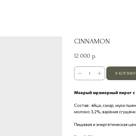
CINNAMON
12 000
р.
В КОРЗИНУ
Мокрый мраморный пирог с 
Состав: яйца, сахар, мука пше
молоко 3,2%, варёная сгущёнк
Пищевая и энергетическая ценно