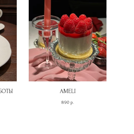
БОТЫ
AMELI
890
р.